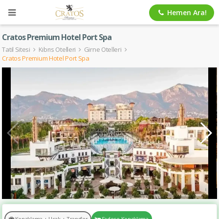
Hemen Ara!
Cratos Premium Hotel Port Spa
Tatil Sitesi
Kıbrıs Otelleri
Girne Otelleri
Cratos Premium Hotel Port Spa
Konaklama + Uçak + Transfer
Sadece Konaklama