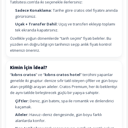
Tatilsitesi.com’da iki seçenekle ilerlersiniz:
Sadece Konaklama:
Tarihe göre cratos otel fiyatını anında
görürsünüz.
Uçak + Transfer Dahil:
Uçuş ve transferi ekleyip toplamı
tek ekranda kapatırsınız.
Özellikle yoğun dönemlerde “tarih seçimi” fiyatı belirler. Bu
yüzden en doğru bilgi için tarihinizi seçip anlık fiyatı kontrol
etmenizi öneririz.
Kimin İçin İdeal?
“
kıbrıs cratos
” ve “
kıbrıs cratos hotel
” tercihini yapanlar
genelde iki gruptur: denize sıfır tatil isteyen çiftler ve gün boyu
alan çeşitliliği arayan aileler. Cratos Premium, her iki beklentiyi
de aynı tatilde birleştirecek güçlü bir yapıya sahiptir.
Çiftler:
Deniz, gün batımı, spa ile romantik ve dinlendirici
kaçamak.
Aileler:
Havuz–deniz dengesinde, gün boyu farklı
alanlarda konfor.