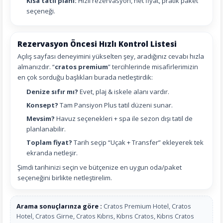
Kısa tatil planı:
Hızlı rezervasyon, net fiyat, pratik paket
seçeneği.
Rezervasyon Öncesi Hızlı Kontrol Listesi
Açılış sayfası deneyimini yükselten şey, aradığınız cevabı hızla
almanızdır. “
cratos premium
” tercihlerinde misafirlerimizin
en çok sorduğu başlıkları burada netleştirdik:
Denize sıfır mı?
Evet, plaj & iskele alanı vardır.
Konsept?
Tam Pansiyon Plus tatil düzeni sunar.
Mevsim?
Havuz seçenekleri + spa ile sezon dışı tatil de
planlanabilir.
Toplam fiyat?
Tarih seçip “Uçak + Transfer” ekleyerek tek
ekranda netleşir.
Şimdi tarihinizi seçin ve bütçenize en uygun oda/paket
seçeneğini birlikte netleştirelim.
Arama sonuçlarınza göre :
Cratos Premium Hotel, Cratos
Hotel, Cratos Girne, Cratos Kıbrıs, Kıbrıs Cratos, Kıbrıs Cratos