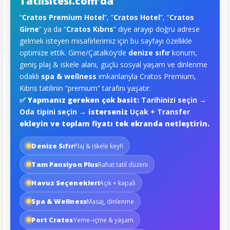
Tatilsitesi.com’da
“
Cratos Premium Hotel
”, “
Cratos Hotel
”, “
Cratos
Girne
” ya da “
Cratos Kıbrıs
” diye arayıp doğru adrese
gelmek isteyen misafirlerimiz için bu sayfayı özellikle
optimize ettik. Girne/Çatalköy’de
denize sıfır
konum,
geniş plaj & iskele alanı, güçlü sosyal yaşam ve dinlenme
odaklı
spa & wellness
imkanlarıyla Cratos Premium,
Kıbrıs tatilinin “premium” tarafını yaşatır.
✅ Yapmanız gereken çok basit:
Tarihinizi seçin
→
Oda tipini seçin
→ isterseniz
Uçak + Transfer
ekleyin ve toplam fiyatı tek ekranda netleştirin.
Denize Sıfır
Plaj & iskele keyfi
Tam Pansiyon Plus
Rahat tatil düzeni
Havuz Seçenekleri
Açık + kapalı
Spa & Wellness
Masaj, dinlenme
Port Cratos
Yeme–içme & yaşam