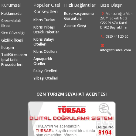
Kurumsal
Popüler Otel
Hızlı Bağlantılar
Bize Ulaşın
Konseptleri
Hakkımızda
Rezervasyonumu
Mansuroğlu Mah.
Görüntüle
283/1 Sokak No:2
Kıbrıs Turları
Sorumluluk
GSK PLAZA Kat:6
İlkesi
Acente Girişi
Kıbrıs Yılbaşı
D:702 Bayraklı İzmir
Uçaklı Paketler
Site Güvenliği
0850 441 20 20
Kıbrıs Balayı
Gizlilik İlkesi
Otelleri
İletişim
Kıbrıs Otelleri
TatilSitesi.com
Aquaparklı
İptal İade
Oteller
Prosedürleri
Balayı Otelleri
Yılbaşı Otelleri
OZN TURİZM SEYAHAT ACENTESİ