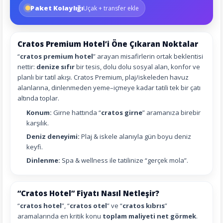
Paket Kolaylığı
Uçak + transfer ekle
Cratos Premium Hotel’i Öne Çıkaran Noktalar
“
cratos premium hotel
” arayan misafirlerin ortak beklentisi
nettir:
denize sıfır
bir tesis, dolu dolu sosyal alan, konfor ve
planlı bir tatil akışı. Cratos Premium, plaj/iskeleden havuz
alanlarına, dinlenmeden yeme–içmeye kadar tatili tek bir çatı
altında toplar.
Konum:
Girne hattında “
cratos girne
” aramanıza birebir
karşılık.
Deniz deneyimi:
Plaj & iskele alanıyla gün boyu deniz
keyfi.
Dinlenme:
Spa & wellness ile tatilinize “gerçek mola”.
“Cratos Hotel” Fiyatı Nasıl Netleşir?
“
cratos hotel
”, “
cratos otel
” ve “
cratos kıbrıs
”
aramalarında en kritik konu
toplam maliyeti net görmek
.