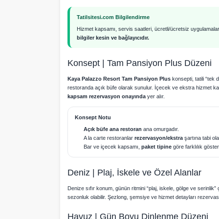
Tatilsitesi.com Bilgilendirme
Hizmet kapsamı, servis saatleri, ücretli/ücretsiz uygulamala
bilgiler kesin ve bağlayıcıdır.
Konsept | Tam Pansiyon Plus Düzeni
Kaya Palazzo Resort Tam Pansiyon Plus
konsepti, tatili “tek
restoranda açık büfe olarak sunulur. İçecek ve ekstra hizmet kaps
kapsam rezervasyon onayında
yer alır.
Konsept Notu
Açık büfe ana restoran
ana omurgadır.
A la carte restoranlar
rezervasyon/ekstra
şartına tabi olab
Bar ve içecek kapsamı,
paket tipine
göre farklılık göstere
Deniz | Plaj, İskele ve Özel Alanlar
Denize sıfır konum, günün ritmini “plaj, iskele, gölge ve serinlik
sezonluk olabilir. Şezlong, şemsiye ve hizmet detayları rezerva
Havuz | Gün Boyu Dinlenme Düzeni