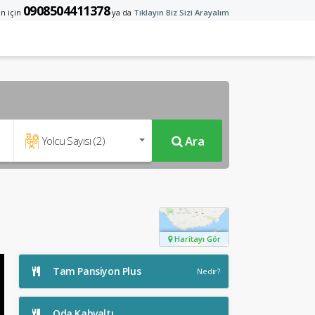
0908504411378
n için
ya da
Tıklayın Biz Sizi Arayalım
Ara
Yolcu Sayısı (
2
)
Haritayı Gör
Tam Pansiyon Plus
Nedir?
Oda Kahvaltı