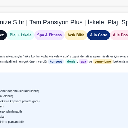
ze Sıfır | Tam Pansiyon Plus | İskele, Plaj, S
kez
Plaj + İskele
Spa & Fitness
Açık Büfe
A la Carte
Aile Dos
s altyapısıyla, “lüks konfor + plaj + iskele + spa” çizgisinde tatil arayan misafirler için ayrıcal
n misafirlerin en çok önem verdiği
konsept
,
deniz
,
spa
ve
yeme-içme
beklentisin
paket seçenekleri sunulabilir)
k olabilir)
/ekstra kapsam pakete göre)
eri
rak planlanabilir
alanı
rlikte planlanabilir