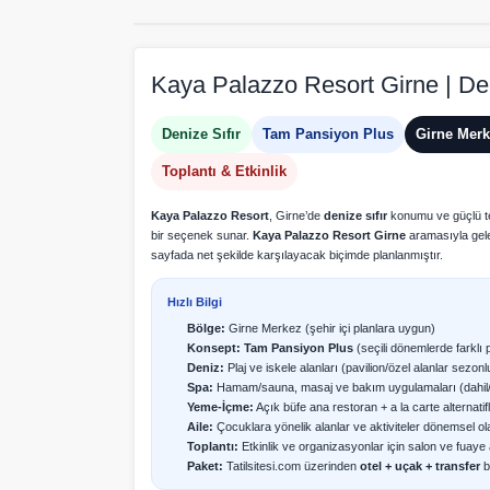
Kaya Palazzo Resort Girne | Deni
Denize Sıfır
Tam Pansiyon Plus
Girne Mer
Toplantı & Etkinlik
Kaya Palazzo Resort
, Girne’de
denize sıfır
konumu ve güçlü tesi
bir seçenek sunar.
Kaya Palazzo Resort Girne
aramasıyla gele
sayfada net şekilde karşılayacak biçimde planlanmıştır.
Hızlı Bilgi
Bölge:
Girne Merkez (şehir içi planlara uygun)
Konsept:
Tam Pansiyon Plus
(seçili dönemlerde farklı 
Deniz:
Plaj ve iskele alanları (pavilion/özel alanlar sezonlu
Spa:
Hamam/sauna, masaj ve bakım uygulamaları (dahil
Yeme-İçme:
Açık büfe ana restoran + a la carte alternatifl
Aile:
Çocuklara yönelik alanlar ve aktiviteler dönemsel ola
Toplantı:
Etkinlik ve organizasyonlar için salon ve fuaye 
Paket:
Tatilsitesi.com üzerinden
otel + uçak + transfer
bi