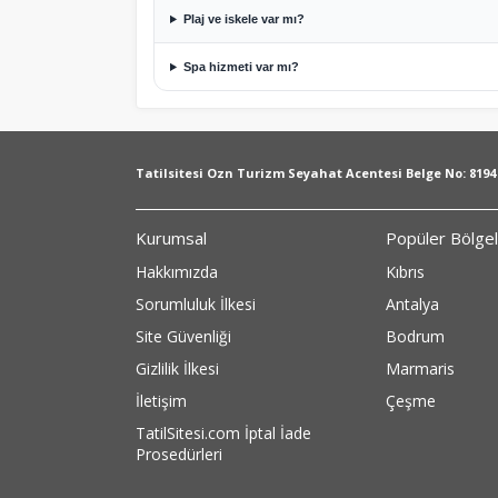
Plaj ve iskele var mı?
Spa hizmeti var mı?
Tatilsitesi Ozn Turizm Seyahat Acentesi Belge No: 8194
Kurumsal
Popüler Bölge
Hakkımızda
Kıbrıs
Sorumluluk İlkesi
Antalya
Site Güvenliği
Bodrum
Gizlilik İlkesi
Marmaris
İletişim
Çeşme
TatilSitesi.com İptal İade
Prosedürleri