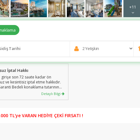
+11
naklama
suz İptal Hakkı
 girişe son 72 saate kadar ön
uz ve kesintisiz iptal etme hakkıdır.
Garanti Bedeli konaklama tutarının
adar olup, bu bedel iade edilmez.
Detaylı Bilgi
Garanti bedeli sadece konaklama için
i olup, Uçak, Transfer ve diğer
tleri kapsamaz.
00 TL'ye VARAN HEDİYE ÇEKİ FIRSATI !