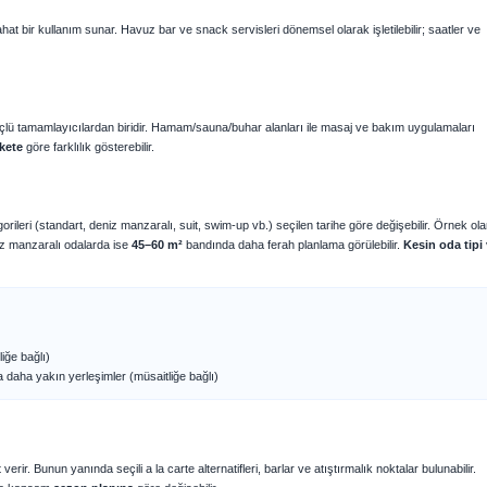
ahat bir kullanım sunar. Havuz bar ve snack servisleri dönemsel olarak işletilebilir; saatler ve
 güçlü tamamlayıcılardan biridir. Hamam/sauna/buhar alanları ile masaj ve bakım uygulamaları
kete
göre farklılık gösterebilir.
ileri (standart, deniz manzaralı, suit, swim-up vb.) seçilen tarihe göre değişebilir. Örnek ol
z manzaralı odalarda ise
45–60 m²
bandında daha ferah planlama görülebilir.
Kesin oda tipi
iğe bağlı)
ra daha yakın yerleşimler (müsaitliğe bağlı)
r. Bunun yanında seçili a la carte alternatifleri, barlar ve atıştırmalık noktalar bulunabilir.