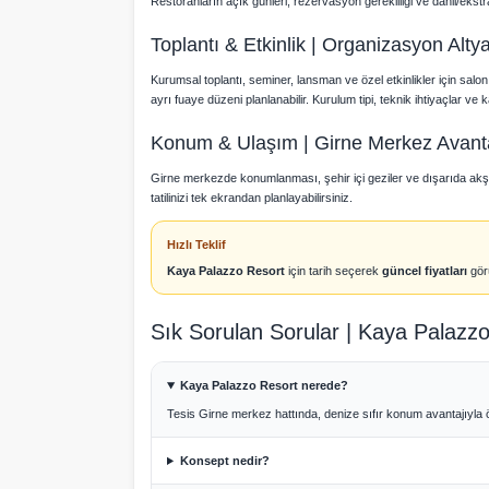
Restoranların açık günleri, rezervasyon gerekliliği ve dahil/ek
Toplantı & Etkinlik | Organizasyon Altya
Kurumsal toplantı, seminer, lansman ve özel etkinlikler için salon
ayrı fuaye düzeni planlanabilir. Kurulum tipi, teknik ihtiyaçlar ve
Konum & Ulaşım | Girne Merkez Avanta
Girne merkezde konumlanması, şehir içi geziler ve dışarıda akşam 
tatilinizi tek ekrandan planlayabilirsiniz.
Hızlı Teklif
Kaya Palazzo Resort
için tarih seçerek
güncel fiyatları
görü
Sık Sorulan Sorular | Kaya Palazz
Kaya Palazzo Resort nerede?
Tesis Girne merkez hattında, denize sıfır konum avantajıyla 
Konsept nedir?