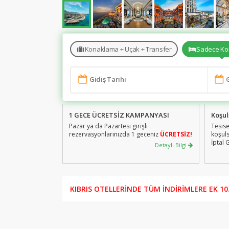
Konaklama + Uçak + Transfer
Sadece Ko
1 GECE ÜCRETSİZ KAMPANYASI
Koşul
Pazar ya da Pazartesi girişli
Tesise
rezervasyonlarınızda 1 geceniz
ÜCRETSİZ!
koşuls
İptal 
Detaylı Bilgi
%1’i k
İptal 
geçerl
hizme
KIBRIS OTELLERİNDE TÜM İNDİRİMLERE EK 10.0