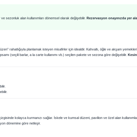
r ve sezonluk alan kullanımları dönemsel olarak değişebilir.
Rezervasyon onayınızda yer al
 düzen” rahatlığıyla planlamak isteyen misafirler için idealdir. Kahvaltı, öğle ve akşam yemekler
amı (seçili barlar, a la carte kullanımı vb.) seçilen pakete ve sezona göre değişebilir.
Kesin
ilir.
bilir.
” çizgisinde kolayca kurmanızı sağlar. İskele ve kumsal düzeni, pavilion ve özel alan kullanımla
syon dönemine göre netleşir.