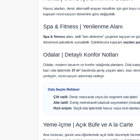
Havuz alanları, deniz alternatifi arayan misafirler için gün boyu r
kapsam rezervasyon dönemine göre değişebilir.
Spa & Fitness | Yenilenme Alanı
Spa & fitness
alanı, tatili “tam dinlenme” çizgisine taşıyan en
dönemsel paketlerle sunulabilir. Dahil/ekstra kapsam
seçilen pa
Odalar | Detaylı Konfor Notları
Odalar; modern tasarım ve konfor odağında planlanır. Oda kategor
bazı oda tiplerinde
37 m²
bandında geniş yaşam alanı, bazı deni
yerleşim, rezervasyon adımında netleşir.
Oda Seçim Rehberi
Çift tatili
: Deniz manzaralı veya üst segment oda tipleri
Aile tatili
: Geniş metrekareli oda/suit seçenekleri (müsaitl
Hızlı erişim
: Seçili oda tiplerinde havuz veya özel alanla
Yeme-İçme | Açık Büfe ve A la Carte
Ana restoran, günün ana öğünlerinde açık büfe düzeniyle hizmet veri