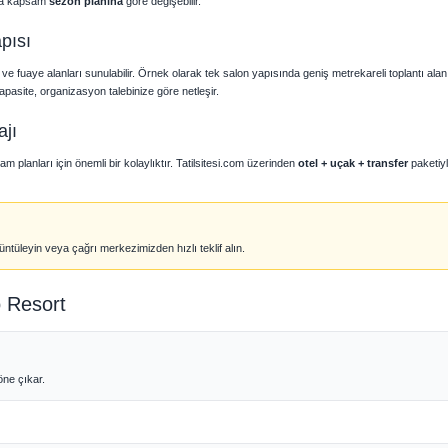
stra kapsam
sezon planına
göre değişebilir.
pısı
 ve fuaye alanları sunulabilir. Örnek olarak tek salon yapısında geniş metrekareli toplantı alan
 kapasite, organizasyon talebinize göre netleşir.
jı
planları için önemli bir kolaylıktır. Tatilsitesi.com üzerinden
otel + uçak + transfer
paketiy
ntüleyin veya çağrı merkezimizden hızlı teklif alın.
o Resort
öne çıkar.