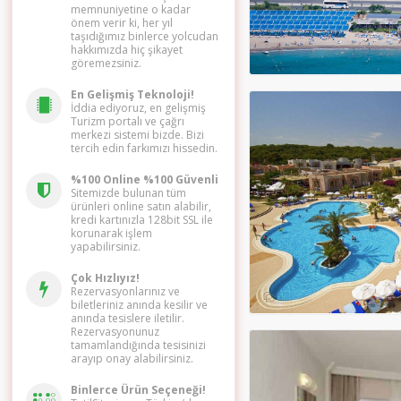
memnuniyetine o kadar
önem verir ki, her yıl
taşıdığımız binlerce yolcudan
hakkımızda hiç şikayet
göremezsiniz.
En Gelişmiş Teknoloji!
İddia ediyoruz, en gelişmiş
Turizm portalı ve çağrı
merkezi sistemi bizde. Bizi
tercih edin farkımızı hissedin.
%100 Online %100 Güvenli
Sitemizde bulunan tüm
ürünleri online satın alabilir,
kredi kartınızla 128bit SSL ile
korunarak işlem
yapabilirsiniz.
Çok Hızlıyız!
Rezervasyonlarınız ve
biletleriniz anında kesilir ve
anında tesislere iletilir.
Rezervasyonunuz
tamamlandığında tesisinizi
arayıp onay alabilirsiniz.
Binlerce Ürün Seçeneği!