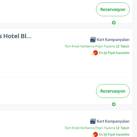
Rezervasyon
Otium Hotel Seven Seas (Seven Seas Hotel Blue)
Rezervasyon