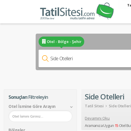
Ta
Otel - Bölge - Şehir
Side Otelleri
Sonuçları
Filtreleyin
Tatil Sitesi
Side Oteller
Otel İsmine Göre Arayın
Devamını Oku
Aramanıza Uygun
15
Otel Bu
Bölgeler