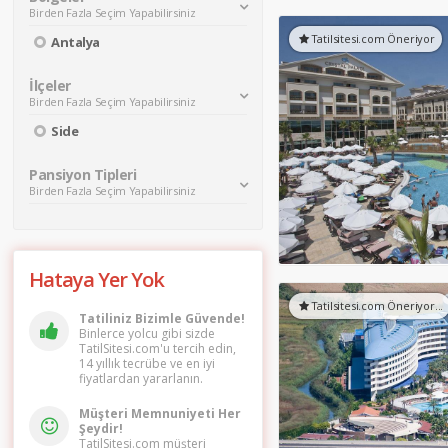
Birden Fazla Seçim Yapabilirsiniz
Tatilsitesi.com Öneriyor
Antalya
İlçeler
Birden Fazla Seçim Yapabilirsiniz
Side
Pansiyon Tipleri
Birden Fazla Seçim Yapabilirsiniz
Hataya Yer Yok
Tatilsitesi.com Öneriyor...
Tatiliniz Bizimle Güvende!
Binlerce yolcu gibi sizde
TatilSitesi.com'u tercih edin,
14 yıllık tecrübe ve en iyi
fiyatlardan yararlanın.
Müşteri Memnuniyeti Her
Şeydir!
TatilSitesi.com müşteri