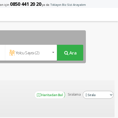
0850 441 20 20
on için
ya da
Tıklayın Biz Sizi Arayalım
Ara
Yolcu Sayısı (
2
)
Sıralama
Haritadan Bul