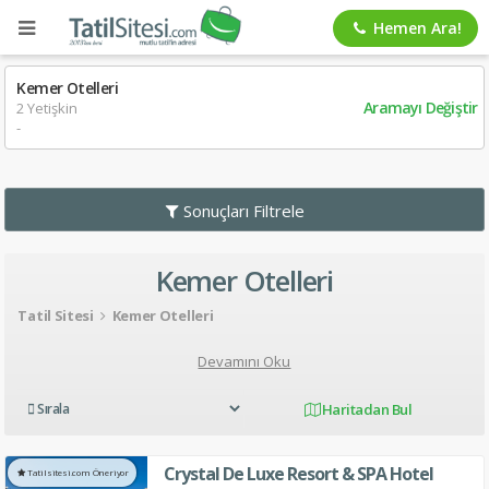
Hemen Ara!
Kemer Otelleri
Aramayı Değiştir
2 Yetişkin
-
Sonuçları Filtrele
Kemer Otelleri
Tatil Sitesi
Kemer Otelleri
Devamını Oku
Haritadan Bul
Crystal De Luxe Resort & SPA Hotel
Tatilsitesi.com Öneriyor