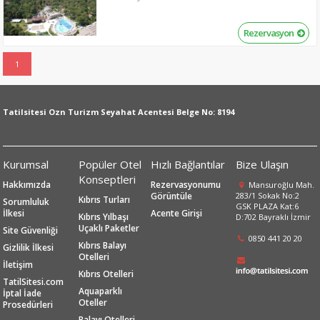
Rezervasyon
1
Tatilsitesi Ozn Turizm Seyahat Acentesi Belge No: 8194
Kurumsal
Popüler Otel
Hızlı Bağlantılar
Bize Ulaşın
Konseptleri
Hakkımızda
Rezervasyonumu
Mansuroğlu Mah.
Görüntüle
283/1 Sokak No:2
Kıbrıs Turları
Sorumluluk
GSK PLAZA Kat:6
İlkesi
Acente Girişi
Kıbrıs Yılbaşı
D:702 Bayraklı İzmir
Uçaklı Paketler
Site Güvenliği
0850 441 20 20
Kıbrıs Balayı
Gizlilik İlkesi
Otelleri
İletişim
Kıbrıs Otelleri
TatilSitesi.com
Aquaparklı
İptal İade
Oteller
Prosedürleri
Balayı Otelleri