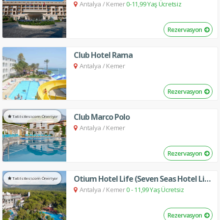
Antalya
/
Kemer
0-11,99 Yaş Ücretsiz
Rezervasyon
Club Hotel Rama
Antalya
/
Kemer
Rezervasyon
Club Marco Polo
Tatilsitesi.com Öneriyor
Antalya
/
Kemer
Rezervasyon
Otium Hotel Life (Seven Seas Hotel Life)
Tatilsitesi.com Öneriyor
Antalya
/
Kemer
0 - 11,99 Yaş Ücretsiz
Rezervasyon