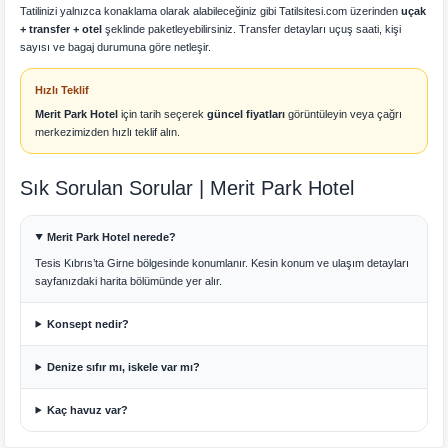
Tatilinizi yalnızca konaklama olarak alabileceğiniz gibi Tatilsitesi.com üzerinden
uçak
+ transfer + otel
şeklinde paketleyebilirsiniz. Transfer detayları uçuş saati, kişi
sayısı ve bagaj durumuna göre netleşir.
Hızlı Teklif
Merit Park Hotel
için tarih seçerek
güncel fiyatları
görüntüleyin veya çağrı
merkezimizden hızlı teklif alın.
Sık Sorulan Sorular | Merit Park Hotel
Merit Park Hotel nerede?
Tesis Kıbrıs’ta Girne bölgesinde konumlanır. Kesin konum ve ulaşım detayları
sayfanızdaki harita bölümünde yer alır.
Konsept nedir?
Denize sıfır mı, iskele var mı?
Kaç havuz var?