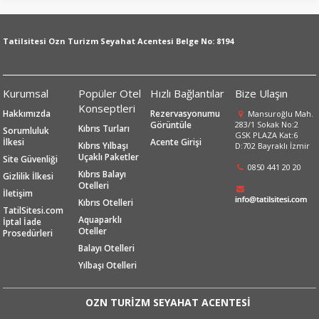
Tatilsitesi Ozn Turizm Seyahat Acentesi Belge No: 8194
Kurumsal
Popüler Otel
Hızlı Bağlantılar
Bize Ulaşın
Konseptleri
Hakkımızda
Rezervasyonumu
Mansuroğlu Mah.
Görüntüle
283/1 Sokak No:2
Kıbrıs Turları
Sorumluluk
GSK PLAZA Kat:6
İlkesi
Acente Girişi
Kıbrıs Yılbaşı
D:702 Bayraklı İzmir
Uçaklı Paketler
Site Güvenliği
0850 441 20 20
Kıbrıs Balayı
Gizlilik İlkesi
Otelleri
İletişim
Kıbrıs Otelleri
TatilSitesi.com
Aquaparklı
İptal İade
Oteller
Prosedürleri
Balayı Otelleri
Yılbaşı Otelleri
OZN TURİZM SEYAHAT ACENTESİ