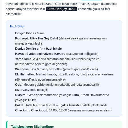
severlerin gönlünü hızlıca kazanır. “Gün boyu deniz + havuz, akşam da konforlu
servis” arayan misafirler için
Ultra Her Şey Dahil
konseptte güçlü bir tatil
alternatifidir.
Hızlı Bilgi
Bölge:
Kıbrıs / Girne
Konsept:
Ultra Her Şey Dahil
(dahil/ekstra kapsam rezervasyon
onayıyla kesinleşir)
Deniz:
Denize sıfır
+
özel iskele
Havuz:
2 adet açık yüzme havuzu
(saat/period değişebilir)
Yeme-İçme:
A la carte restoran seçenekleri (rezervasyon ve
ücretlendirme pakete göre değişebilir)
Wellness:
Spa & masaj hizmetleri (pakete göre dahil/ücretli)
Ek Hizmetler:
Market, kuaför, güzellik salonu, fotoğrafçı, araç kiralama
(dönemsel/tesis uygulamasına göre)
Oda:
Modern şekilde yenilenen oda düzeni (oda tipi/müsaitlik
rezervasyonda netleşir)
Ulaşım:
Girne şehir merkezine yaklaşık
6 km
, Ercan Havalimanı’na
yaklaşık
42 km
Paket:
Tatilsitesi.com ile
otel + uçak + transfer
birlikte planlanabilir
Check-in / Check-out:
14:00 / 12:00 (rezervasyon onayı esas alınır)
Tatilsitesi.com Bilgilendirme