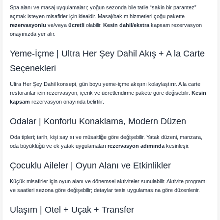
Spa alanı ve masaj uygulamaları; yoğun sezonda bile tatile “sakin bir parantez”
açmak isteyen misafirler için idealdir. Masaj/bakım hizmetleri çoğu pakette
rezervasyonlu
ve/veya
ücretli
olabilir.
Kesin dahil/ekstra
kapsam rezervasyon
onayınızda yer alır.
Yeme-İçme | Ultra Her Şey Dahil Akış + A la Carte
Seçenekleri
Ultra Her Şey Dahil konsept, gün boyu yeme-içme akışını kolaylaştırır. A la carte
restoranlar için rezervasyon, içerik ve ücretlendirme pakete göre değişebilir.
Kesin
kapsam
rezervasyon onayında belirtilir.
Odalar | Konforlu Konaklama, Modern Düzen
Oda tipleri; tarih, kişi sayısı ve müsaitliğe göre değişebilir. Yatak düzeni, manzara,
oda büyüklüğü ve ek yatak uygulamaları
rezervasyon adımında
kesinleşir.
Çocuklu Aileler | Oyun Alanı ve Etkinlikler
Küçük misafirler için oyun alanı ve dönemsel aktiviteler sunulabilir. Aktivite programı
ve saatleri sezona göre değişebilir; detaylar tesis uygulamasına göre düzenlenir.
Ulaşım | Otel + Uçak + Transfer