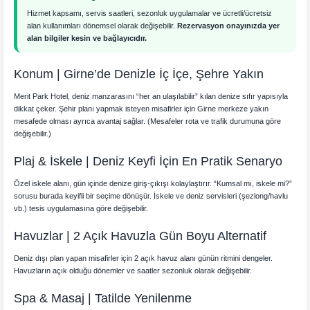
Hizmet kapsamı, servis saatleri, sezonluk uygulamalar ve ücretli/ücretsiz
alan kullanımları dönemsel olarak değişebilir.
Rezervasyon onayınızda yer
alan bilgiler kesin ve bağlayıcıdır.
Konum | Girne’de Denizle İç İçe, Şehre Yakın
Merit Park Hotel, deniz manzarasını “her an ulaşılabilir” kılan denize sıfır yapısıyla
dikkat çeker. Şehir planı yapmak isteyen misafirler için Girne merkeze yakın
mesafede olması ayrıca avantaj sağlar. (Mesafeler rota ve trafik durumuna göre
değişebilir.)
Plaj & İskele | Deniz Keyfi İçin En Pratik Senaryo
Özel iskele alanı, gün içinde denize giriş-çıkışı kolaylaştırır. “Kumsal mı, iskele mi?”
sorusu burada keyifli bir seçime dönüşür. İskele ve deniz servisleri (şezlong/havlu
vb.) tesis uygulamasına göre değişebilir.
Havuzlar | 2 Açık Havuzla Gün Boyu Alternatif
Deniz dışı plan yapan misafirler için 2 açık havuz alanı günün ritmini dengeler.
Havuzların açık olduğu dönemler ve saatler sezonluk olarak değişebilir.
Spa & Masaj | Tatilde Yenilenme