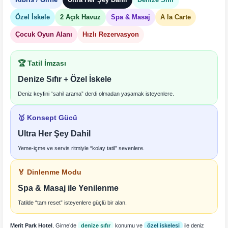
Özel İskele
2 Açık Havuz
Spa & Masaj
A la Carte
Çocuk Oyun Alanı
Hızlı Rezervasyon
🏆 Tatil İmzası
Denize Sıfır + Özel İskele
Deniz keyfini “sahil arama” derdi olmadan yaşamak isteyenlere.
🥇 Konsept Gücü
Ultra Her Şey Dahil
Yeme-içme ve servis ritmiyle “kolay tatil” sevenlere.
🏅 Dinlenme Modu
Spa & Masaj ile Yenilenme
Tatilde “tam reset” isteyenlere güçlü bir alan.
Merit Park Hotel
, Girne’de
denize sıfır
konumu ve
özel iskelesi
ile deniz