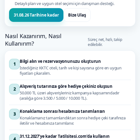
Detaylı plan ve uygun otel seçimi için danışman desteği.
Bize Ulaş
31.08.26 Tarihine kadar
Nasıl Kazanırım, Nasıl
Süreç net, hızlı, takip
Kullanırım?
edilebilir.
Bilgi alın ve rezervasyonunuzu oluşturun
1
İstediğiniz KKTC oteli, tarih ve kişi sayısına göre en uygun
fiyatları çıkaralım.
Alışveriş tutarınıza göre hediye çekiniz oluşsun
2
50.000 TL üzeri alışverişleriniz kampanya kapsamındadır
(aralığa göre 3.500 / 5.000 / 10.000 TL).
Konaklama sonrası hesabınıza tanımlansın
3
Konaklamanız tamamlandıktan sonra hediye çeki tarafınıza
iletilir ve hesabınıza tanımlanır.
31.12.2027’ye kadar Tatilsitesi.com’da kullanın
4