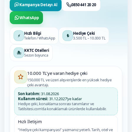
Kampanya Detayı Al
0850 441 20 20
WhatsApp
Hızlı Bilgi
Hediye Çeki
⚡
₺
Telefon / WhatsApp
3.500 TL – 10.000 TL
KKTC Otelleri
🏝️
Sezon boyunca
10.000 TL’ye varan hediye çeki
150.000 TL ve üzeri alışverişlerde en yüksek hediye
çeki avantajı.
Son katılım:
31.08.2026
Kullanım süresi:
31.12.2027’ye kadar
Hediye çeki, konaklama sonrası tanımlanır ve
Tatilsitesi.com’da konaklamalı ürünlerde kullanılabilir.
Hızlı İletişim
“Hediye çeki kampanyası” yazmanız yeterli. Tarih, otel ve