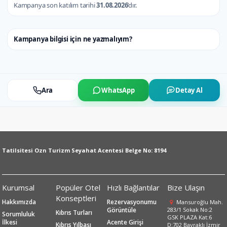
Kampanya son katılım tarihi
31.08.2026
’dır.
Kampanya bilgisi için ne yazmalıyım?
Ara
WhatsApp
Detay Al
Tatilsitesi Ozn Turizm Seyahat Acentesi Belge No: 8194
Kurumsal
Popüler Otel
Hızlı Bağlantılar
Bize Ulaşın
Konseptleri
Hakkımızda
Rezervasyonumu
Mansuroğlu Mah.
Görüntüle
283/1 Sokak No:2
Kıbrıs Turları
Sorumluluk
GSK PLAZA Kat:6
İlkesi
Acente Girişi
Kıbrıs Yılbaşı
D:702 Bayraklı İzmir