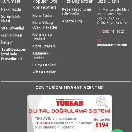
Kurumsal
Popüler Otel
Hızlı Bağlantılar
Bize Ulaşın
Konseptleri
Hakkımızda
Rezervasyonumu
Mansuroğlu Mah.
Görüntüle
283/1 Sokak No:2
Kıbrıs Turları
Sorumluluk
GSK PLAZA Kat:6
İlkesi
Acente Girişi
Kıbrıs Yılbaşı
D:702 Bayraklı İzmir
Uçaklı Paketler
Site Güvenliği
0850 441 20 20
Kıbrıs Balayı
Gizlilik İlkesi
Otelleri
İletişim
Kıbrıs Otelleri
TatilSitesi.com
Aquaparklı
İptal İade
Oteller
Prosedürleri
Balayı Otelleri
Yılbaşı Otelleri
OZN TURİZM SEYAHAT ACENTESİ