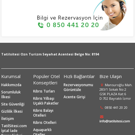
Tatilsitesi Ozn Turizm Seyahat Acentesi Belge No: 8194
Kurumsal
Popüler Otel
Hızlı Bağlantılar
Bize Ulaşın
Konseptleri
Hakkımızda
Rezervasyonumu
Mansuroğlu Mah.
Görüntüle
283/1 Sokak No:2
Kıbrıs Turları
Sorumluluk
GSK PLAZA Kat:6
İlkesi
Acente Girişi
Kıbrıs Yılbaşı
D:702 Bayraklı İzmir
Uçaklı Paketler
Site Güvenliği
0850 441 20 20
Kıbrıs Balayı
Gizlilik İlkesi
Otelleri
İletişim
Kıbrıs Otelleri
TatilSitesi.com
Aquaparklı
İptal İade
Oteller