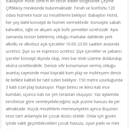
Babaylon Hotel İzmir'in en tercih edilen bölgesinde Çeşme
Çiftlikköy mevkisinde bulunmaktadır. Ferah ve konforlu 120
odası hizmete hazır siz misafirlerini bekliyor. Babaylon Hotel,
her şey dahil konsepti ile hizmet vermektedir. Konsepte sabah
kahvaltısı, öğle ve akşam açık büfe yemekler ücretsizdir. Aynı
zamanda tesisin belirlemiş olduğu markalar dahilinde yerli
alkollü ve alkolsüz açık içecekler 10.00-23.00 saatleri arasında
ücretsiz. Şişe su ve espresso ücretsiz. Şişe içecekler ve yabancı
içeceler konsept dışında olup, mini bar istek üzerine doldurulup
ekstra ücretlendirilir. Denize sıfır konumunun vermiş olduğu
avantaj sayesinde mavi bayraklı kum plajı ve muhteşem denizi
ile birlikte kaliteli bir tatil sizleri bekliyor. 150 metre uzunluğunda
3 katlı özel plajı bulunuyor. Plajın birinci ve ikinci katı ince
kumdan, üçüncü katı ise çim terastan oluşuyor. Yaz aylarında
tercihinize göre serinleyebileceğiniz açık yüzme havuzu da yer
almaktadır. Küçük misafirlerin memnuniyetini ayrıca düşünen
tesis tam anlamıyla bir çocuk dostu oteldir. Onlar için güven
içinde vakit geçirebilecekleri çocuk havuzu, oyun parkı ve mini