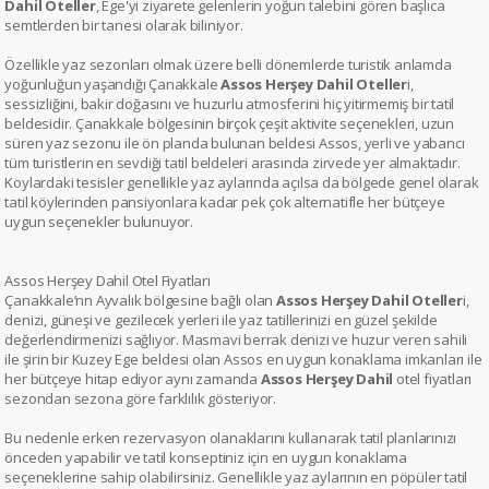
Dahil Oteller
, Ege'yi ziyarete gelenlerin yoğun talebini gören başlıca
semtlerden bir tanesi olarak biliniyor.
Özellikle yaz sezonları olmak üzere belli dönemlerde turistik anlamda
yoğunluğun yaşandığı Çanakkale
Assos Herşey Dahil Oteller
i,
sessizliğini, bakir doğasını ve huzurlu atmosferini hiç yitirmemiş bir tatil
beldesidir. Çanakkale bölgesinin birçok çeşit aktivite seçenekleri, uzun
süren yaz sezonu ile ön planda bulunan beldesi Assos, yerli ve yabancı
tüm turistlerin en sevdiği tatil beldeleri arasında zirvede yer almaktadır.
Koylardaki tesisler genellikle yaz aylarında açılsa da bölgede genel olarak
tatil köylerinden pansiyonlara kadar pek çok alternatifle her bütçeye
uygun seçenekler bulunuyor.
Assos Herşey Dahil Otel Fiyatları
Çanakkale’nn Ayvalık bölgesine bağlı olan
Assos Herşey Dahil Oteller
i,
denizi, güneşi ve gezilecek yerleri ile yaz tatillerinizi en güzel şekilde
değerlendirmenizi sağlıyor. Masmavi berrak denizi ve huzur veren sahili
ile şirin bir Kuzey Ege beldesi olan Assos en uygun konaklama imkanları ile
her bütçeye hitap ediyor aynı zamanda
Assos Herşey Dahil
otel fiyatları
sezondan sezona göre farklılık gösteriyor.
Bu nedenle erken rezervasyon olanaklarını kullanarak tatil planlarınızı
önceden yapabilir ve tatil konseptiniz için en uygun konaklama
seçeneklerine sahip olabilirsiniz. Genellikle yaz aylarının en pöpüler tatil