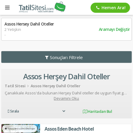
Hemen Ara!
Assos Hersey Dahil Oteller
Aramayı Değiştir
2 Yetişkin
-
Sonuçları Filtrele
Assos Herşey Dahil Oteller
Tatil Sitesi
Assos Herşey Dahil Oteller
Çanakkale Assos'da bulunan Herşey Dahil oteller de uygun fiyat garantisi ile Çanakkale'nin en popüler beldelerinden birisi olan Assos bölgesinde muazzam bir tatil sizi bekliyor.
Devamını Oku
Haritadan Bul
Assos Eden Beach Hotel
Tatilsitesi.com Öneriyor