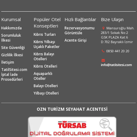
Kurumsal
Popüler Otel
Hızlı Bağlantılar
Bize Ulaşın
Konseptleri
Hakkımızda
Rezervasyonumu
Mansuroğlu Mah.
Görüntüle
283/1 Sokak No:2
Kıbrıs Turları
Sorumluluk
GSK PLAZA Kat:6
İlkesi
Acente Girişi
Kıbrıs Yılbaşı
D:702 Bayraklı İzmir
Uçaklı Paketler
Site Güvenliği
0850 441 20 20
Kıbrıs Balayı
Gizlilik İlkesi
Otelleri
İletişim
Kıbrıs Otelleri
TatilSitesi.com
Aquaparklı
İptal İade
Oteller
Prosedürleri
Balayı Otelleri
Yılbaşı Otelleri
OZN TURİZM SEYAHAT ACENTESİ