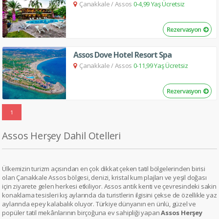
Çanakkale
/
Assos
0-4,99 Yaş Ücretsiz
Rezervasyon
Assos Dove Hotel Resort Spa
Çanakkale
/
Assos
0-11,99 Yaş Ücretsiz
Rezervasyon
1
Assos Herşey Dahil Otelleri
Ülkemizin turizm açısından en çok dikkat çeken tatil bölgelerinden birisi
olan Çanakkale Assos bölgesi, denizi, kristal kum plajları ve yeşil doğası
için ziyarete gelen herkesi etkiliyor. Assos antik kenti ve çevresindeki sakin
konaklama tesisleri kış aylarında da turistlerin ilgisini çekse de özellikle yaz
aylarında epey kalabalık oluyor. Türkiye dünyanın en ünlü, güzel ve
popüler tatil mekânlarının birçoğuna ev sahipliği yapan
Assos Herşey