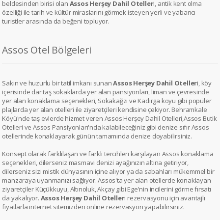
beldesinden birisi olan
Assos Herşey Dahil Oteller
i, antik kent olma
özelliği ile tarih ve kültür miraslarını görmek isteyen yerli ve yabancı
turistler arasında da beğeni topluyor.
Assos Otel Bölgeleri
Sakin ve huzurlu bir tatil imkanı sunan
Assos Herşey Dahil Oteller
i, köy
içerisinde dar taş sokaklarda yer alan pansiyonları, liman ve çevresinde
yer alan konaklama seçenekleri, Sokakağzı ve Kadırga koyu gibi popüler
plajlarda yer alan otelleri ile ziyaretçileri kendisine çekiyor. Behramkale
Köyü'nde taş evlerde hizmet veren Assos Herşey Dahil Otelleri,Assos Butik
Otelleri ve Assos Pansiyonları'nda kalabileceğiniz gibi denize sıfır Assos
otellerinde konaklayarak günün tamamında denize doyabilirsiniz.
Konsept olarak farklılaşan ve farklı tercihleri karşılayan Assos konaklama
seçenekleri, dilerseniz masmavi denizi ayağınızın altına getiriyor,
dilerseniz sizi mistik dünyasının içine alıyor ya da sabahları mükemmel bir
manzaraya uyanmanızı sağlıyor. Assos'ta yer alan otellerde konaklayan
ziyaretçiler Küçükkuyu, Altınoluk, Akçay gibi Ege'nin incilerini görme fırsatı
da yakalıyor.
Assos Herşey Dahil Oteller
i rezervasyonu için avantajlı
fiyatlarla internet sitemizden online rezervasyon yapabilirsiniz.