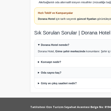
Aile/bağlantılı oda alternatifi isteyen misafirler (müsaitliğe bağl
Hızlı Teklif ve Kampanyalar
Dorana Hotel
için tarih seçerek
güncel fiyatları
görüntüleyin
Sık Sorulan Sorular | Dorana Hotel
Dorana Hotel nerede?
Dorana Hotel,
Girne şehir merkezinde
konumlanır. Şehir içi 
Konsept nedir?
Oda sayısı kaç?
Giriş ve çıkış saatleri nedir?
Tatilsitesi Ozn Turizm Seyahat Acentesi Belge No: 8194