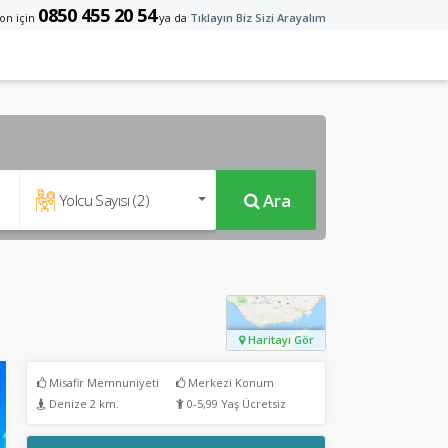
0850 455 20 54
on için
ya da
Tıklayın Biz Sizi Arayalım
Ara
Yolcu Sayısı (
2
)
Haritayı Gör
Misafir Memnuniyeti
Merkezi Konum
Denize 2 km.
0-5,99 Yaş Ücretsiz