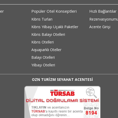
ler
Popüler Otel Konseptleri
Hızlı Bağlantılar
Kıbrıs Turları
Rezervasyonumu
Kıbrıs Yılbaşı Uçaklı Paketler
Acente Girişi
Kıbrıs Balayı Otelleri
Kıbrıs Otelleri
Aquaparklı Oteller
Balayı Otelleri
Yılbaşı Otelleri
OZN TURİZM SEYAHAT ACENTESİ