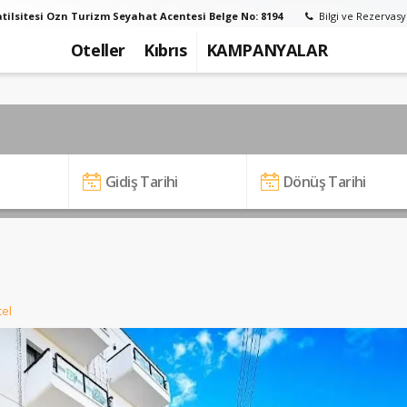
tilsitesi Ozn Turizm Seyahat Acentesi Belge No: 8194
Bilgi ve Rezervasy
Oteller
Kıbrıs
KAMPANYALAR
el