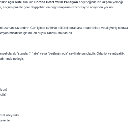
llikle
açık büfe
sunulur.
Dorana Hotel Yarım Pansiyon
seçeneğinde ise akşam yemeği
er, seçilen pakete göre değişebilir; en doğru kapsam rezervasyon onayında yer alır.
a zaman kazandırır. Gün içinde tarihi ve kültürel duraklara, restoranlara ve alışveriş noktala
yen misafirler için bu, en büyük rahatlık noktasıdır.
sel olarak “standart”, “aile” veya “bağlantılı oda” şeklinde sunulabilir. Oda tipi ve müsaitlik;
adımında netleşir.
iyon)
ilir)
otel
isteyenler
teyenler