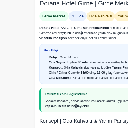
Dorana Hotel Girne | Girne Mer
Girne Merkez
30 Oda
Oda Kahvaltı
Yarım
Dorana Hotel
, KKTC’de
Girne şehir merkezinde
konaklamak ist
Girne’de otel arayışınızın odağı “merkeze yakın olayım, gün i
ve
Yarım Pansiyon
seçenekleriyle net bir çözüm sunar.
Hızlı Bilgi
Bölge:
Girne Merkez
Oda Sayısı:
Toplam
30 oda
(standart oda + aile/bağlantı
Konsept:
Oda Kahvaltı
(kahvaltı açık büfe) /
Yarım Pa
Giriş / Çıkış:
Genelde
14:00
giriş,
12:00
çıkış (operasyon
Oda Donanımı:
Klima, TV, mini bar, banyo (donanım oda t
Tatilsitesi.com Bilgilendirme
Konsept kapsamı, servis saatleri ve ücretli/ücretsiz uygula
kapsamı kesin ve bağlayıcıdır.
Konsept | Oda Kahvaltı & Yarım Pansi