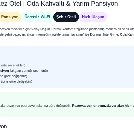
kez Otel | Oda Kahvaltı & Yarım Pansiyon
 Pansiyon
Ücretsiz Wi-Fi
Şehir Oteli
Hızlı Ulaşım
eyen misafirler için “kolay ulaşım + pratik konfor” çizgisinde planlanmış modern bir şehir otel
çinde şehri gezeyim, akşam yemeğimi otelde tamamlayayım” ise Dorana Hotel Girne;
Oda Kahv
lı oda seçenekleri)
nsiyon
(akşam yemeği set menü)
a göre değişebilir)
ipine göre değişebilir)
malar sezon ve operasyon planına göre değişebilir.
Rezervasyon onayınızda yer alan hizme
yon