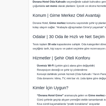
Dorana Hotel Oda Kahvaltı
seçeneğinde sabah kahvaltısı gene
çoğunlukla
set menü
olarak planlanır. İçecek ve ekstra hizmetl
Konum | Girne Merkez Otel Avantajı
Dorana Hotel,
Girne merkez
konumu sayesinde şehir içi planlard
kolay ulaşım sağlar. “Arabayla uğraşmadan Girne’yi yaşamak” iste
Odalar | 30 Oda ile Hızlı ve Net Seçim
Tesis toplam
30 oda
kapasitesine sahiptir. Oda kategorileri dönem
seçtiğiniz tarih, kişi sayısı ve paket seçimine göre rezervasyon 
Hizmetler | Şehir Oteli Konforu
Ücretsiz Wi-Fi
(çekim gücü alana göre değişebilir)
Resepsiyon desteği ve şehir içi yönlendirme
Konsept dahilinde yemek hizmeti (Oda Kahvaltı / Yarım Pans
Oda donanımı: klima, TV, mini bar vb. (oda tipine göre değişeb
Kimler İçin Uygun?
“Dorana Hotel Girne”
aramasıyla gelen ve
Girne merkez 
Günü şehirde geçirip akşam yemeğini otelde tamamlamak is
Kısa süreli kaçamaklarda “pratik konaklama” arayanlar