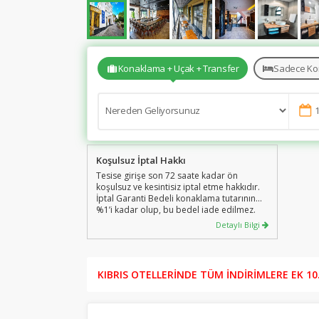
Konaklama + Uçak + Transfer
Sadece Ko
Koşulsuz İptal Hakkı
Tesise girişe son 72 saate kadar ön
koşulsuz ve kesintisiz iptal etme hakkıdır.
İptal Garanti Bedeli konaklama tutarının
%1’i kadar olup, bu bedel iade edilmez.
İptal Garanti bedeli sadece konaklama için
Detaylı Bilgi
geçerli olup, Uçak, Transfer ve diğer
hizmetleri kapsamaz.
KIBRIS OTELLERİNDE TÜM İNDİRİMLERE EK 10.0