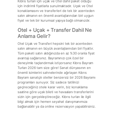
Kıbrıs turları için uçak ve Otel dahil paket olduğu
için indirimli fiyatlarla sunulmaktadır. Uçak ve Otel
konaklamasını ve transferleri de tek bir acenteden
satın almanın en önemli avantajlarından biri uygun
fiyat ve tek bir kurumsal yapıya bağlı olmanızdır.
Otel + Uçak + Transfer Dahil Ne
Anlama Gelir?
Otel Uçak ve Transferi hepsini tek bir acenteden
satın almanın en büyük avantajlarından biri fiyattır.
Tüm paketi satın aldığınızda en az %30 oranla fiyat
avantajı sağlarsınız. Bayramınızı çok özel bir
deneyimle taçlandırmak istiyorsanız Kıbrıs Bayram
Turları 2026 tam size göre! Sanat dünyasının en
önemli isimlerini sahnelerinde ağırlayan Kıbrıs
Bayram sanatçılı oteller benzersiz bir 2026 Bayramı
programları sunuyor. Siz sadece tatilinizi
geçireceğiniz otele karar verin, biz konaklama
saatine göre uçak bileti ve havaalanı transferlerini
sizin için gerçekleştireceğiz. Kıbrıs turları ile ilgili
bilgi almak için hemen seyahat danışmanımıza
bağlanabilir ya da online rezervasyon yapabilirsiniz.