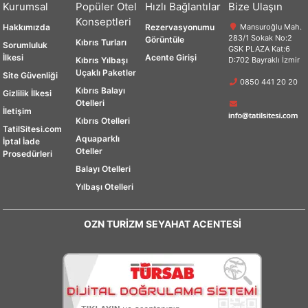
Kurumsal
Popüler Otel
Hızlı Bağlantılar
Bize Ulaşın
Konseptleri
Hakkımızda
Rezervasyonumu
Mansuroğlu Mah.
283/1 Sokak No:2
Görüntüle
Kıbrıs Turları
Sorumluluk
GSK PLAZA Kat:6
İlkesi
Acente Girişi
Kıbrıs Yılbaşı
D:702 Bayraklı İzmir
Uçaklı Paketler
Site Güvenliği
0850 441 20 20
Kıbrıs Balayı
Gizlilik İlkesi
Otelleri
İletişim
Kıbrıs Otelleri
TatilSitesi.com
Aquaparklı
İptal İade
Oteller
Prosedürleri
Balayı Otelleri
Yılbaşı Otelleri
OZN TURİZM SEYAHAT ACENTESİ