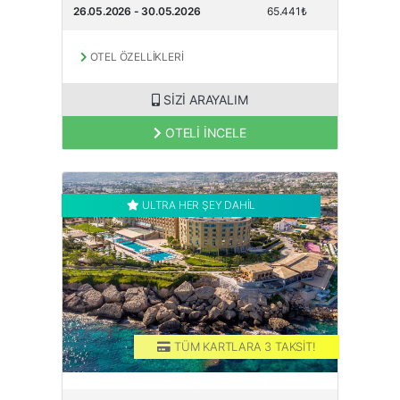
26.05.2026 - 30.05.2026
65.441₺
OTEL ÖZELLİKLERİ
SİZİ ARAYALIM
OTELİ İNCELE
ULTRA HER ŞEY DAHİL
TÜM KARTLARA 3 TAKSİT!