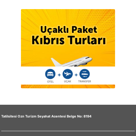
Tatilsitesi Ozn Turizm Seyahat Acentesi Belge No: 8194