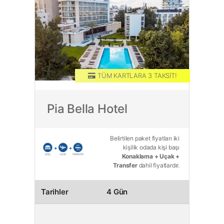
TÜM KARTLARA 3 TAKSİT!
TAM PANSİYON PLUS
Pia Bella Hotel
Belirtilen paket fiyatları iki
kişilik odada kişi başı
Konaklama + Uçak +
Transfer
dahil fiyatlardır.
Tarihler
4 Gün