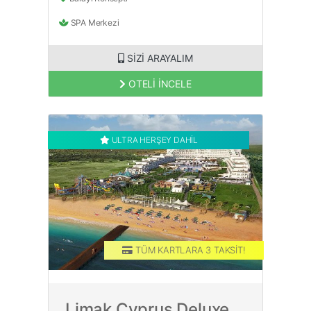
SPA Merkezi
SİZİ ARAYALIM
OTELİ İNCELE
ULTRA HERŞEY DAHİL
TÜM KARTLARA 3 TAKSİT!
Limak Cyprus Deluxe