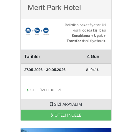
Merit Park Hotel
Belirtilen paket fiyatları iki
kişilik odada kişi başı
Konaklama + Uçak +
Transfer
dahil fiyatlardır.
Tarihler
4 Gün
27.05.2026 - 30.05.2026
81.041₺
OTEL ÖZELLİKLERİ
SİZİ ARAYALIM
OTELİ İNCELE