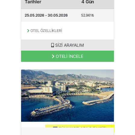
Tarihler
4 Gün
25.05.2026 - 30.05.2026
52.961₺
OTEL ÖZELLİKLERİ
SİZİ ARAYALIM
OTELİ İNCELE
TAM PANSİYON PLUS
TÜM KARTLARA 3 TAKSİT!