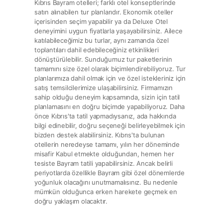
Kıbrıs Bayram otelleri; farklı otel konseptlerinde
satın alınabilen tur planlarıdır. Ekonomik oteller
içerisinden seçim yapabilir ya da Deluxe Otel
deneyimini uygun fiyatlarla yaşayabilirsiniz. Ailece
katılabileceğimiz bu turlar, aynı zamanda özel
toplantıları dahil edebileceğiniz etkinlikleri
dönüştürülebilir. Sunduğumuz tur paketlerinin
tamamını size özel olarak biçimlendirebiliyoruz. Tur
planlarımıza dahil olmak için ve özel istekleriniz için
satış temsilcilerimize ulaşabilirsiniz. Firmamızın
sahip olduğu deneyim kapsamında, sizin için tatil
planlamasını en doğru biçimde yapabiliyoruz. Daha
önce Kıbrıs'ta tatil yapmadıysanız, ada hakkında
bilgi edinebilir, doğru seçeneği belirleyebilmek için
bizden destek alabilirsiniz. Kıbrıs'ta bulunan
otellerin neredeyse tamamı, yılın her döneminde
misafir Kabul etmekte olduğundan, hemen her
tesiste Bayram tatili yapabilirsiniz. Ancak belirli
periyotlarda özellikle Bayram gibi özel dönemlerde
yoğunluk olacağını unutmamalısınız. Bu nedenle
mümkün olduğunca erken harekete geçmek en
doğru yaklaşım olacaktır.