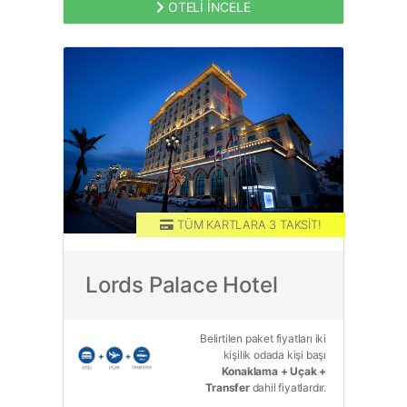
OTELİ İNCELE
TÜM KARTLARA 3 TAKSİT!
TAM PANSİYON PLUS
Lords Palace Hotel
Belirtilen paket fiyatları iki
kişilik odada kişi başı
Konaklama + Uçak +
Transfer
dahil fiyatlardır.