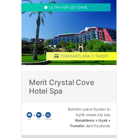
ULTRA HER ŞEY DAHİL
TÜM KARTLARA 3 TAKSİT!
Merit Crystal Cove
Hotel Spa
Belirtilen paket fiyatları iki
kişilik odada kişi başı
Konaklama + Uçak +
Transfer
dahil fiyatlardır.