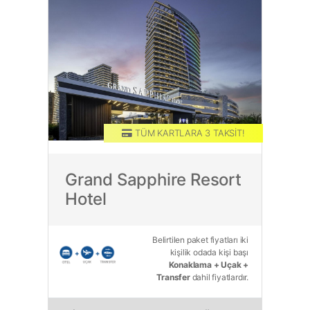
TÜM KARTLARA 3 TAKSİT!
TAM PANSİYON PLUS
Grand Sapphire Resort
Hotel
Belirtilen paket fiyatları iki
kişilik odada kişi başı
Konaklama + Uçak +
Transfer
dahil fiyatlardır.