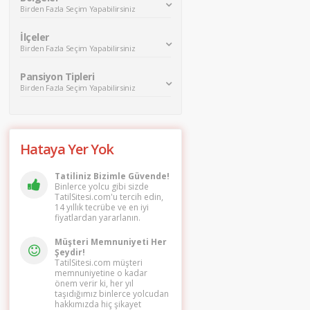
Birden Fazla Seçim Yapabilirsiniz
İlçeler
Birden Fazla Seçim Yapabilirsiniz
Pansiyon Tipleri
Birden Fazla Seçim Yapabilirsiniz
Hataya Yer Yok
Tatiliniz Bizimle Güvende!
Binlerce yolcu gibi sizde
TatilSitesi.com'u tercih edin,
14 yıllık tecrübe ve en iyi
fiyatlardan yararlanın.
Müşteri Memnuniyeti Her
Şeydir!
TatilSitesi.com müşteri
memnuniyetine o kadar
önem verir ki, her yıl
taşıdığımız binlerce yolcudan
hakkımızda hiç şikayet