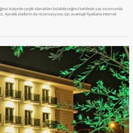
adığınız bütçede çeşitli olanakları bulabileceğiniz beldede yaz sezonunda
iz. Ayvalık otellerin de rezervasyonu için avantajlı fiyatlarla internet