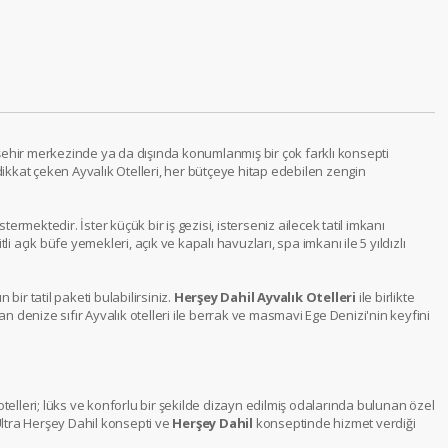
ri şehir merkezinde ya da dışında konumlanmış bir çok farklı konsepti
dikkat çeken Ayvalık Otelleri, her bütçeye hitap edebilen zengin
termektedir. İster küçük bir iş gezisi, isterseniz ailecek tatil imkanı
itli açık büfe yemekleri, açık ve kapalı havuzları, spa imkanı ile 5 yıldızlı
ir tatil paketi bulabilirsiniz.
Herşey Dahil Ayvalık Otelleri
ile birlikte
 olan denize sıfır Ayvalık otelleri ile berrak ve masmavi Ege Denizi'nin keyfini
otelleri; lüks ve konforlu bir şekilde dizayn edilmiş odalarında bulunan özel
 Ultra Herşey Dahil konsepti ve
Herşey Dahil
konseptinde hizmet verdiği