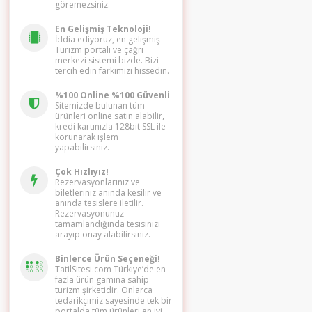
göremezsiniz.
En Gelişmiş Teknoloji!
İddia ediyoruz, en gelişmiş
Turizm portalı ve çağrı
merkezi sistemi bizde. Bizi
tercih edin farkımızı hissedin.
%100 Online %100 Güvenli
Sitemizde bulunan tüm
ürünleri online satın alabilir,
kredi kartınızla 128bit SSL ile
korunarak işlem
yapabilirsiniz.
Çok Hızlıyız!
Rezervasyonlarınız ve
biletleriniz anında kesilir ve
anında tesislere iletilir.
Rezervasyonunuz
tamamlandığında tesisinizi
arayıp onay alabilirsiniz.
Binlerce Ürün Seçeneği!
TatilSitesi.com Türkiye’de en
fazla ürün gamına sahip
turizm şirketidir. Onlarca
tedarikçimiz sayesinde tek bir
portalda tüm ürünleri en iyi