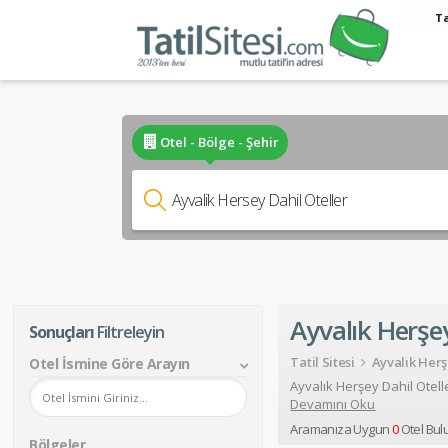
Ta
Otel - Bölge - Şehir
Ayvalık Herşey
Sonuçları
Filtreleyin
Tatil Sitesi
Ayvalık Herş
Otel İsmine Göre Arayın
Devamını Oku
Aramanıza Uygun
0
Otel Bul
Bölgeler