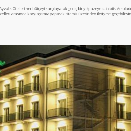
 Ayvalık Otelleri her bütçeyi karşılayacak geniş bir yelpazeye sahiptir. Arzul
 otelleri arasında karşılaştırma yaparak sitemiz üzerinden iletişime geçebilirsin