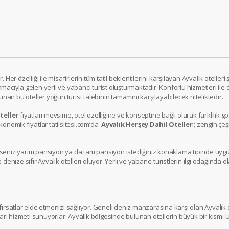
er özelliği ile misafirlerin tüm tatil beklentilerini karşılayan Ayvalık otelle
macıyla gelen yerli ve yabancı turist oluşturmaktadır. Konforlu hizmetleri ile 
unan bu oteller yoğun turist talebinin tamamını karşılayabilecek niteliktedir.
teller
fiyatları mevsime, otel özelliğine ve konseptine bağlı olarak farklılık gös
onomik fiyatlar tatilsitesi.com’da.
Ayvalık Herşey Dahil Oteller
i; zengin çeş
seniz yarım pansiyon ya da tam pansiyon istediğiniz konaklama tipinde uygun b
e denize sıfır Ayvalık otelleri oluyor. Yerli ve yabancı turistlerin ilgi odağında
 fırsatlar elde etmenizi sağlıyor. Geneli deniz manzarasına karşı olan Ayvalık 
kları hizmeti sunuyorlar. Ayvalık bölgesinde bulunan otellerin büyük bir kısmı