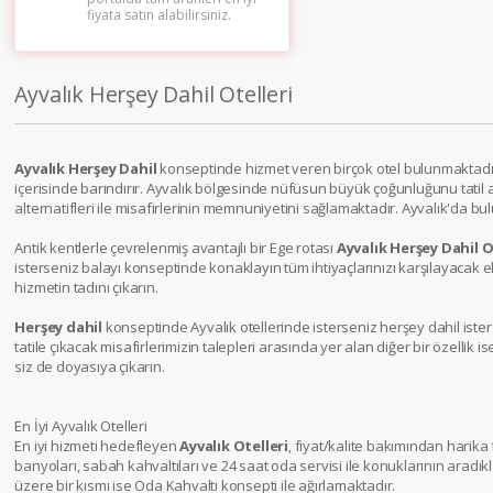
fiyata satın alabilirsiniz.
Ayvalık Herşey Dahil Otelleri
Ayvalık Herşey Dahil
konseptinde hizmet veren birçok otel bulunmaktadır. H
içerisinde barındırır. Ayvalık bölgesinde nüfüsun büyük çoğunluğunu tatil a
alternatifleri ile misafirlerinin memnuniyetini sağlamaktadır. Ayvalık'da bul
Antik kentlerle çevrelenmiş avantajlı bir Ege rotası
Ayvalık Herşey Dahil O
isterseniz balayı konseptinde konaklayın tüm ihtiyaçlarınızı karşılayacak ek
hizmetin tadını çıkarın.
Herşey dahil
konseptinde Ayvalık otellerinde isterseniz herşey dahil ister
tatile çıkacak misafirlerimizin talepleri arasında yer alan diğer bir özellik is
siz de doyasıya çıkarın.
En İyi Ayvalık Otelleri
En iyi hizmeti hedefleyen
Ayvalık Otelleri
, fiyat/kalite bakımından harika
banyoları, sabah kahvaltıları ve 24 saat oda servisi ile konuklarının aradı
üzere bir kısmı ise Oda Kahvaltı konsepti ile ağırlamaktadır.