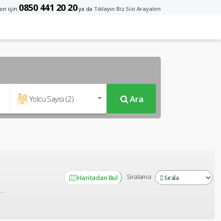
0850 441 20 20
on için
ya da
Tıklayın Biz Sizi Arayalım
Ara
Yolcu Sayısı (
2
)
Sıralama
Haritadan Bul
Herşey Dahil Otelleri için sayfamızda detaylı bilgileri bulabilirsiniz. Yazın yerli ve yabancı turistin bölgeye gelmesiyle birlikte nüfus 2 katına çıkmaktadır.