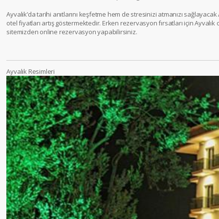
Ayvalık’da tarihi anıtlarını keşfetme hem de stresinizi atmanızı sağlayacak
otel fiyatları artış göstermektedir. Erken rezervasyon fırsatları için Ayvalık
sitemizden online rezervasyon yapabilirsiniz.
Ayvalık Resimleri